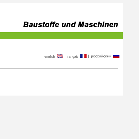
|
|
english
français